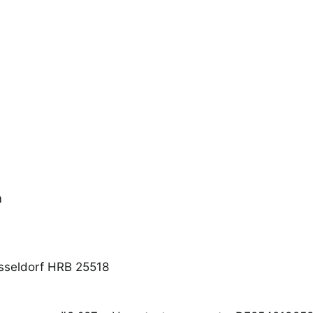
m
üsseldorf HRB 25518