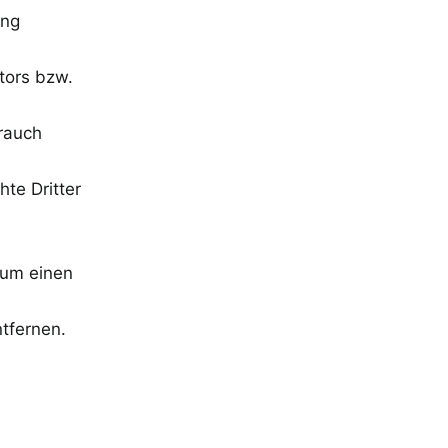
ung
tors bzw.
brauch
hte Dritter
 um einen
tfernen.