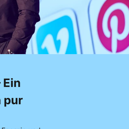
 Ein
 pur