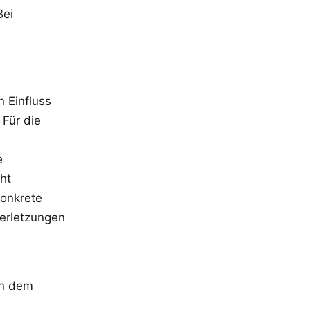
Bei
n Einfluss
Für die
e
ht
konkrete
erletzungen
en dem