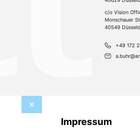
40629 Düsseld
c/o Vision Offi
Monschauer St
40549 Düsseld
+49 172 2
a.buhr@an
Impressum