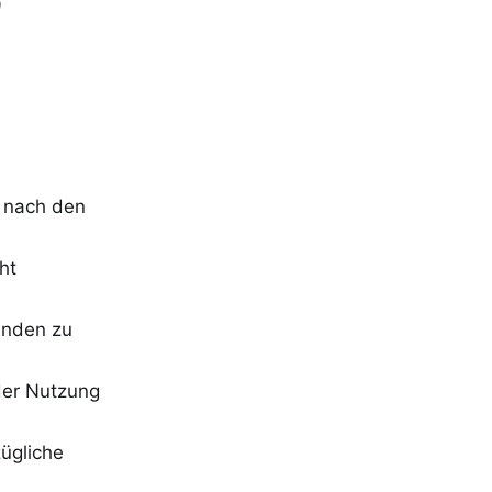
9
n nach den
ht
änden zu
 der Nutzung
ügliche