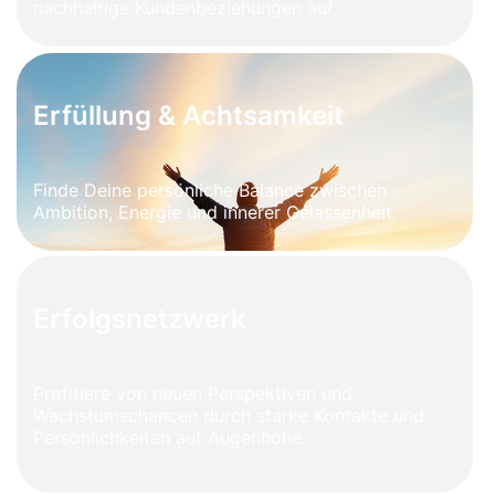
nachhaltige Kundenbeziehungen auf.
Erfüllung & Achtsamkeit
Finde Deine persönliche Balance zwischen
Ambition, Energie und innerer Gelassenheit.
Erfolgsnetzwerk
Profitiere von neuen Perspektiven und
Wachstumschancen durch starke Kontakte und
Persönlichkeiten auf Augenhöhe.