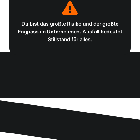
Strategie bleibt auf der Strecke
Dein Tag ist voller Feuerlöschen. Für Wachstum, Innovation
oder neue Märkte bleibt keine Zeit, das Unternehmen lebt
Du bist das größte Risiko und der größte
von Heute auf Morgen.
Engpass im Unternehmen. Ausfall bedeutet
Stillstand für alles.
Freiheit wird zur Illusion
Urlaub ohne Laptop, freie Wochenenden oder echte
Entlastung existieren nicht. Dein Unternehmen bestimmt Dein
Leben, statt dass Du Dein Unternehmen steuerst.