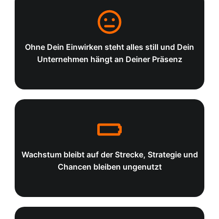
Ohne Dein Einwirken steht alles still und Dein
Unternehmen hängt an Deiner Präsenz
Du machst die Arbeit Deiner Mitarbeitenden
Ohne Dich geht nichts. Jede Entscheidung, jeder Konflikt,
jeder wichtige Kunde landet auf Deinem Tisch. Dein
Unternehmen läuft, aber es läuft nicht ohne Dich. Das heißt:
Wachstum bleibt auf der Strecke, Strategie und
kein echter Urlaub, kein Abschalten, kein Raum zum
Durchatmen.
Chancen bleiben ungenutzt